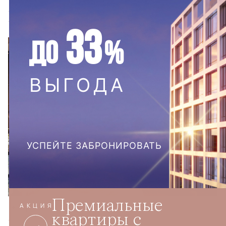
Корпус 2.1
33
ДО
%
ВЫГОДА
УСПЕЙТЕ ЗАБРОНИРОВАТЬ
Премиальные
АКЦИЯ
Прогулка по лобби корпуса
квартиры с