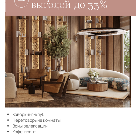
Прайм Клуб 1 этаж
выгодой до 33%
Коворкинг-клуб
Переговорыне комнаты
Зоны релексации
Кофе-поинт