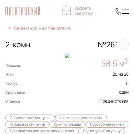
Выбрать
квартиру
Вернуться на план этажа
2-комн.
№261
2
58.5 м
Площадь
20 из 28
Этаж
1.1
Корпус
сдан
Срок сдачи
Предчистовая
Отделка
Совмещенный сан. узел
Квартира на две стороны
Угловое остекление
Кухня-столовая
Просторная ванная
Дополнительное место для хранения
Вид во двор и на улицу