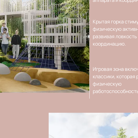
Крытая горка стим
физическую активн
развивая ловкость
координацию.
Игровая зона вклю
классики, которая 
физическую
работоспособность