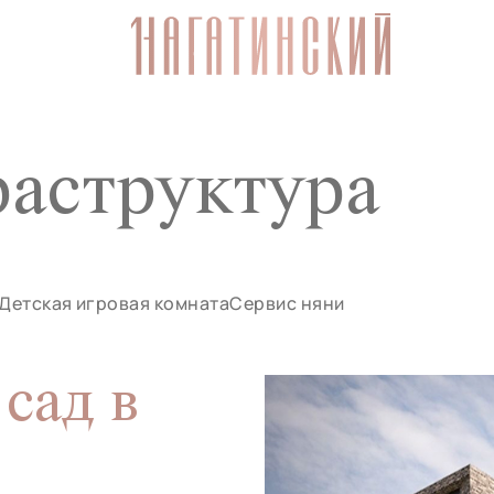
аструктура
Детская игровая комната
Сервис няни
сад в