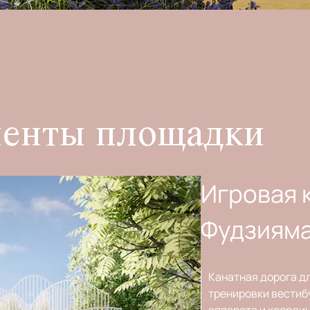
менты площадки
Игровая 
Фудзиям
Канатная дорога д
тренировки вестиб
аппарата и коорди