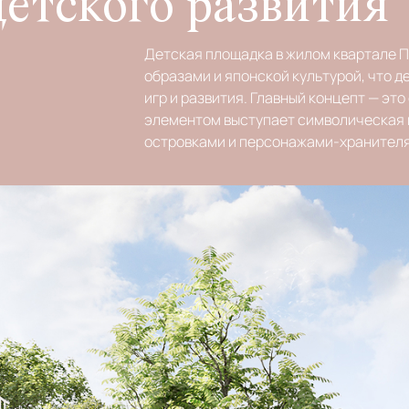
детского развития
Детская площадка в жилом квартале 
образами и японской культурой, что 
игр и развития. Главный концепт — эт
элементом выступает символическая 
островками и персонажами-хранител