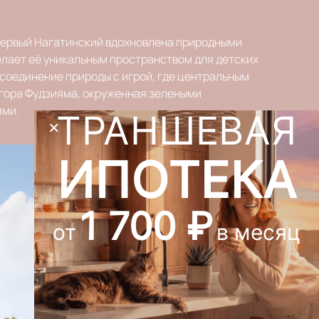
Первый Нагатинский вдохновлена природными
делает её уникальным пространством для детских
о соединение природы с игрой, где центральным
гора Фудзияма, окруженная зелеными
ями.
ТРАНШЕВАЯ
×
ИПОТЕКА
1 700 ₽
от
в месяц