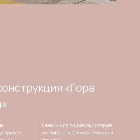
конструкция «Гора
а»
ля
Канаты для подъёма, которые
улярного
развивают мелкую моторику и
нации.
ловкость.