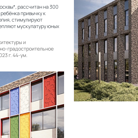
осквы*, рассчитан на 300
 ребёнка привычку к
опия, стимулируют
репляют мускулатуру юных
хитектуры и
рно-градостроительное
23 г. 44-ум.