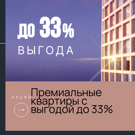
33
ДО
%
ВЫГОДА
УСПЕЙТЕ ЗАБРОНИРОВАТЬ
Премиальные
квартиры с
АКЦИЯ
выгодой до 33%