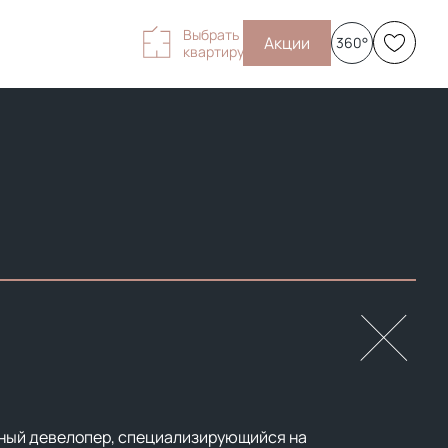
Выбрать
Акции
360°
квартиру
ный девелопер, специализирующийся на