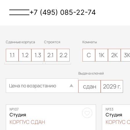
+7 (495) 085-22-74
Сданные корпуса
Строятся
Комнаты
1.1
1.2
1.3
2.1
2.2
С
1К
2К
3
Выдача ключей
Цена по возрастанию
сдан
2029 г.
№107
№33
Студия
Студия
КОРПУС СДАН
КОРПУС 