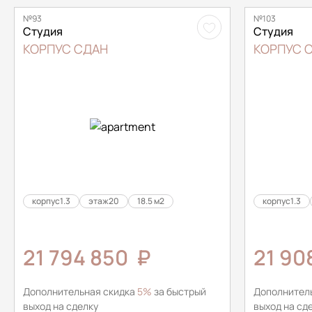
№93
№103
Студия
Студия
КОРПУС СДАН
КОРПУС 
корпус
1.3
этаж
20
18.5 м2
корпус
1.3
21 794 850
₽
21 90
Дополнительная скидка
5%
за быстрый
Дополнител
выход на сделку
выход на сд