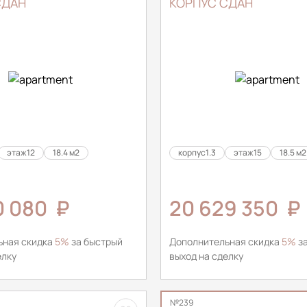
СДАН
КОРПУС СДАН
этаж
12
18.4 м2
корпус
1.3
этаж
15
18.5 м2
0 080
₽
20 629 350
₽
ьная скидка
5%
за быстрый
Дополнительная скидка
5%
за
елку
выход на сделку
№239