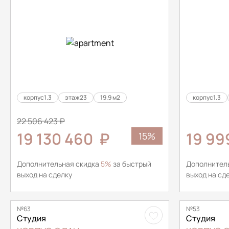
корпус
1.3
этаж
23
19.9 м2
корпус
1.3
22 506 423 ₽
19 130 460
₽
19 9
15%
Дополнительная скидка
5%
за быстрый
Дополнител
выход на сделку
выход на сд
№63
№53
Студия
Студия