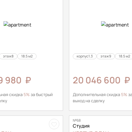
этаж
8
18.5 м2
корпус
1.3
этаж
9
18.5 м2
99 980
₽
20 046 600
₽
ьная скидка
5%
за быстрый
Дополнительная скидка
5%
за
елку
выход на сделку
№68
Студия