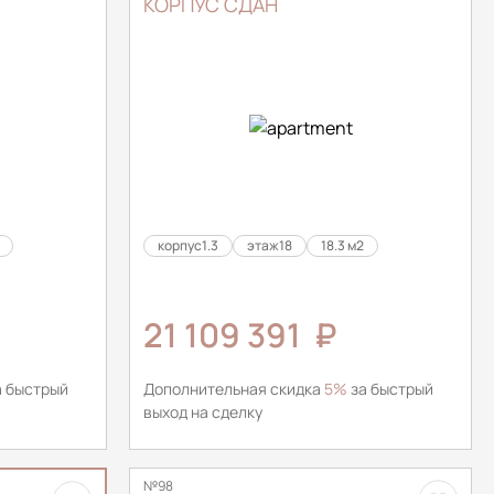
КОРПУС СДАН
корпус
1.3
этаж
18
18.3 м2
21 109 391
₽
 быстрый
Дополнительная скидка
5%
за быстрый
выход на сделку
№98