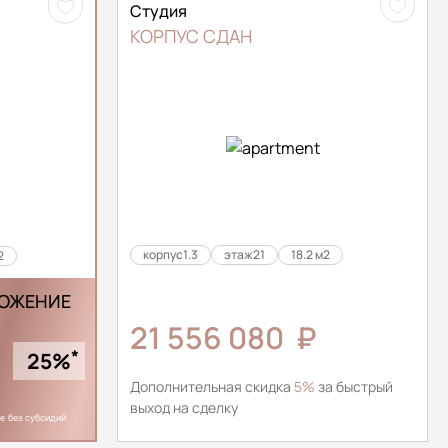
Студия
КОРПУС СДАН
корпус
1.3
этаж
21
18.2 м2
2
ОЖЕНИЕ
21 556 080
₽
*
25%
Дополнительная скидка
5%
за быстрый
выход на сделку
е без субсидий