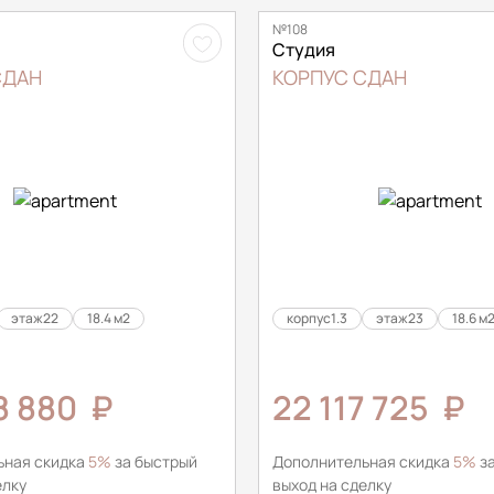
№108
Студия
СДАН
КОРПУС СДАН
этаж
22
18.4 м2
корпус
1.3
этаж
23
18.6 м
8 880
₽
22 117 725
₽
ьная скидка
5%
за быстрый
Дополнительная скидка
5%
за
елку
выход на сделку