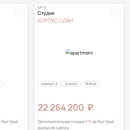
№113
Студия
КОРПУС СДАН
2
корпус
1.3
этаж
24
18.6 м2
22 264 200
₽
 быстрый
Дополнительная скидка
5%
за быстрый
выход на сделку