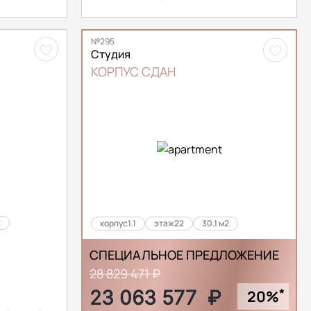
№295
Студия
КОРПУС СДАН
2
корпус
1.1
этаж
22
30.1 м2
СПЕЦИАЛЬНОЕ ПРЕДЛОЖЕНИЕ
28 829 471 ₽
*
23 063 577
₽
20%