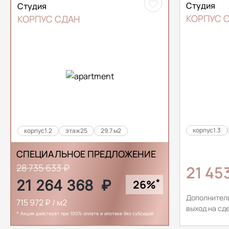
Студия
Студия
КОРПУС 
КОРПУС СДАН
корпус
1.3
корпус
1.2
этаж
25
29.7 м2
СПЕЦИАЛЬНОЕ ПРЕДЛОЖЕНИЕ
28 735 633 ₽
21 45
*
21 264 368
₽
26%
Дополнител
715 972 ₽ / м2
выход на сд
* Акция действует при 100% оплате и ипотеке без субсидий