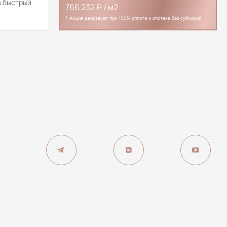
 быстрый
766 232 ₽ / м2
* Акция действует при 100% оплате и ипотеке без субсидий