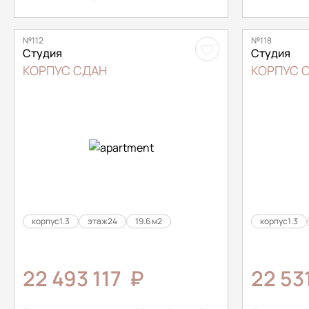
№112
№118
Студия
Студия
КОРПУС СДАН
КОРПУС 
корпус
1.3
этаж
24
19.6 м2
корпус
1.3
22 493 117
₽
22 53