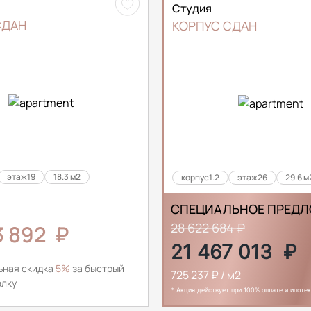
Студия
СДАН
КОРПУС СДАН
этаж
19
18.3 м2
корпус
1.2
этаж
26
29.6 м
СПЕЦИАЛЬНОЕ ПРЕДЛ
28 622 684 ₽
3 892
₽
21 467 013
₽
ьная скидка
5%
за быстрый
725 237 ₽ / м2
елку
* Акция действует при 100% оплате и ипотек