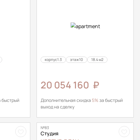
корпус
1.3
этаж
10
18.4 м2
20 054 160
₽
 быстрый
Дополнительная скидка
5%
за быстрый
выход на сделку
№83
Студия