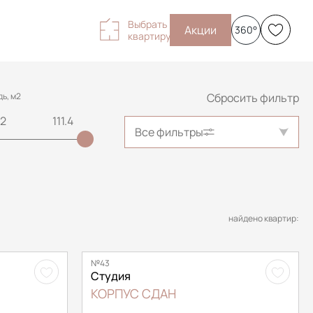
Выбрать
Акции
360°
квартиру
ь, м2
Сбросить фильтр
Все фильтры
найдено квартир:
№43
Студия
КОРПУС СДАН