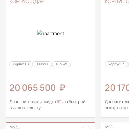
КОРПУС СДАН
КОРПУС 
корпус
1.3
этаж
14
18.2 м2
корпус
1.3
20 065 500
₽
20 17
Дополнительная скидка
5%
за быстрый
Дополнител
выход на сделку
выход на сд
№88
№238