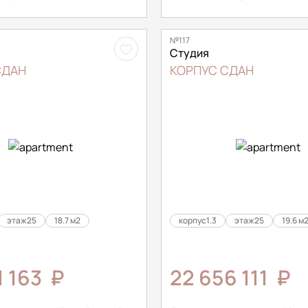
№117
Студия
СДАН
КОРПУС СДАН
этаж
25
18.7 м2
корпус
1.3
этаж
25
19.6 м
1 163
₽
22 656 111
₽