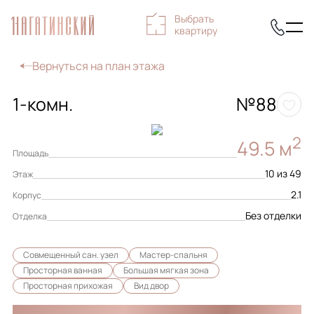
Выбрать
квартиру
Вернуться на план этажа
1-комн.
№88
2
49.5 м
Площадь
10 из 49
Этаж
2.1
Корпус
Без отделки
Отделка
Совмещенный сан. узел
Мастер-спальня
Просторная ванная
Большая мягкая зона
Просторная прихожая
Вид двор