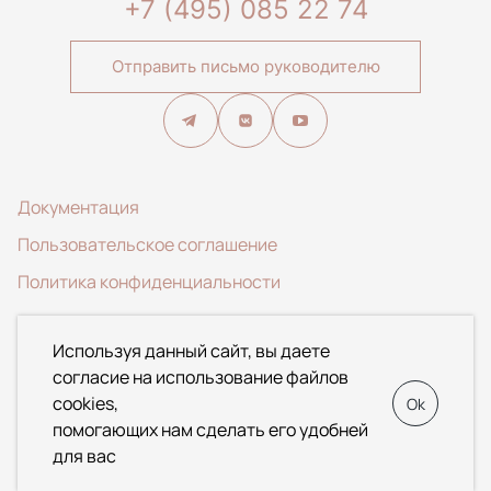
+7 (495) 085 22 74
Отправить письмо руководителю
Документация
Пользовательское соглашение
Политика конфиденциальности
© 2020-2026 ООО Специализированный застройщик
Используя данный сайт, вы даете
«АЛЬФА». Данный Интернет-сайт носит исключительно
согласие на использование файлов
информационный характер и ни при каких условиях не
cookies,
Ok
является публичной офертой, определяемой положениями
помогающих нам сделать его удобней
Статьи 437 Гражданского кодекса Российской Федерации.
для вас