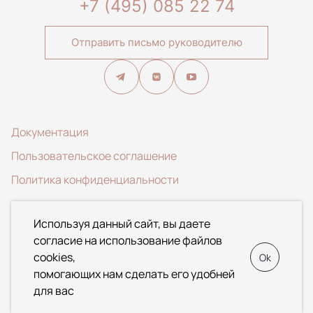
+7 (495) 085 22 74
Отправить письмо руководителю
Документация
Пользовательское соглашение
Политика конфиденциальности
© 2020-2026 ООО Специализированный застройщик
Используя данный сайт, вы даете
«АЛЬФА». Данный Интернет-сайт носит исключительно
согласие на использование файлов
информационный характер и ни при каких условиях не
cookies,
Ok
является публичной офертой, определяемой положениями
помогающих нам сделать его удобней
Статьи 437 Гражданского кодекса Российской Федерации.
для вас