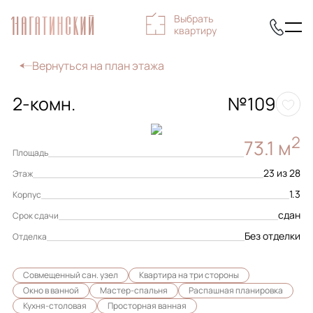
Выбрать
квартиру
Вернуться на план этажа
2-комн.
№109
2
73.1 м
Площадь
23 из 28
Этаж
1.3
Корпус
сдан
Срок сдачи
Без отделки
Отделка
Совмещенный сан. узел
Квартира на три стороны
Окно в ванной
Мастер-спальня
Распашная планировка
Кухня-столовая
Просторная ванная