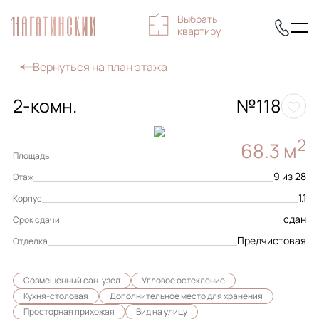
Выбрать
квартиру
Вернуться на план этажа
2-комн.
№118
2
68.3 м
Площадь
9 из 28
Этаж
1.1
Корпус
сдан
Срок сдачи
Предчистовая
Отделка
Совмещенный сан. узел
Угловое остекление
Кухня-столовая
Дополнительное место для хранения
Просторная прихожая
Вид на улицу