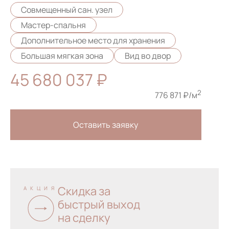
Совмещенный сан. узел
Мастер-спальня
Дополнительное место для хранения
Большая мягкая зона
Вид во двор
45 680 037 ₽
2
776 871 ₽/м
Оставить заявку
Скидка за
АКЦИЯ
быстрый выход
на сделку