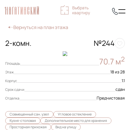
Выбрать
квартиру
Вернуться на план этажа
2-комн.
№244
2
70.7 м
Площадь
18 из 28
Этаж
1.1
Корпус
сдан
Срок сдачи
Предчистовая
Отделка
Совмещенный сан. узел
Угловое остекление
Кухня-столовая
Дополнительное место для хранения
Просторная прихожая
Вид на улицу