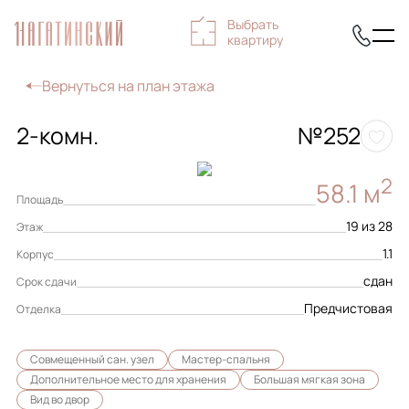
Выбрать
квартиру
Вернуться на план этажа
2-комн.
№252
2
58.1 м
Площадь
19 из 28
Этаж
1.1
Корпус
сдан
Срок сдачи
Предчистовая
Отделка
Совмещенный сан. узел
Мастер-спальня
Дополнительное место для хранения
Большая мягкая зона
Вид во двор