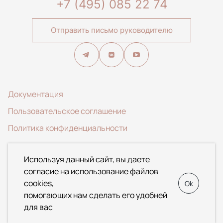
+7 (495) 085 22 74
Отправить письмо руководителю
Документация
Пользовательское соглашение
Политика конфиденциальности
© 2020-2026 ООО Специализированный застройщик
Используя данный сайт, вы даете
«АЛЬФА». Данный Интернет-сайт носит исключительно
согласие на использование файлов
информационный характер и ни при каких условиях не
cookies,
Ok
является публичной офертой, определяемой положениями
помогающих нам сделать его удобней
Статьи 437 Гражданского кодекса Российской Федерации.
для вас