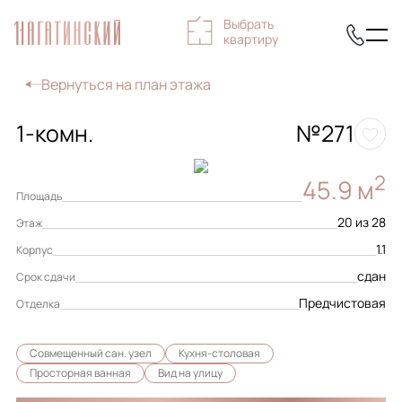
Выбрать
квартиру
Вернуться на план этажа
1-комн.
№271
2
45.9 м
Площадь
20 из 28
Этаж
1.1
Корпус
сдан
Срок сдачи
Предчистовая
Отделка
Совмещенный сан. узел
Кухня-столовая
Просторная ванная
Вид на улицу