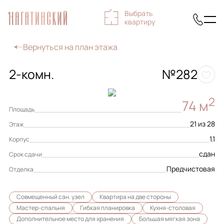
Выбрать
квартиру
Вернуться на план этажа
2-комн.
№282
2
74 м
Площадь
21 из 28
Этаж
1.1
Корпус
сдан
Срок сдачи
Предчистовая
Отделка
Совмещенный сан. узел
Квартира на две стороны
Мастер-спальня
Гибкая планировка
Кухня-столовая
Дополнительное место для хранения
Большая мягкая зона