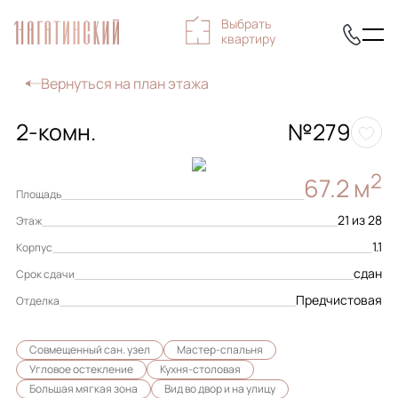
Выбрать
квартиру
Вернуться на план этажа
2-комн.
№279
2
67.2 м
Площадь
21 из 28
Этаж
1.1
Корпус
сдан
Срок сдачи
Предчистовая
Отделка
Совмещенный сан. узел
Мастер-спальня
Угловое остекление
Кухня-столовая
Большая мягкая зона
Вид во двор и на улицу