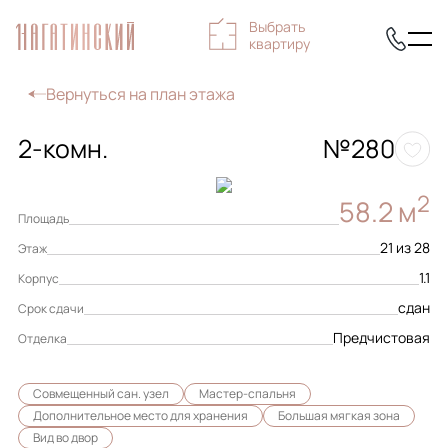
Выбрать
квартиру
Вернуться на план этажа
2-комн.
№280
2
58.2 м
Площадь
21 из 28
Этаж
1.1
Корпус
сдан
Срок сдачи
Предчистовая
Отделка
Совмещенный сан. узел
Мастер-спальня
Дополнительное место для хранения
Большая мягкая зона
Вид во двор