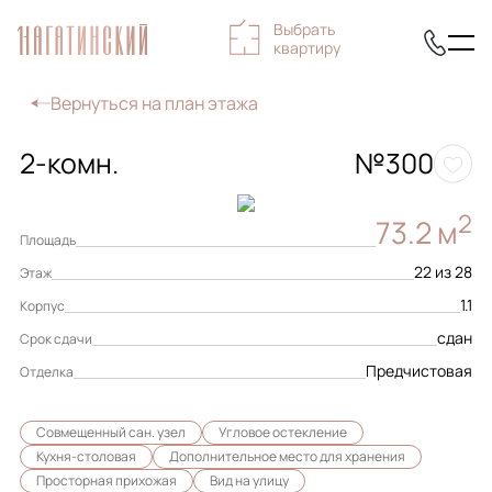
Выбрать
квартиру
Вернуться на план этажа
2-комн.
№300
2
73.2 м
Площадь
22 из 28
Этаж
1.1
Корпус
сдан
Срок сдачи
Предчистовая
Отделка
Совмещенный сан. узел
Угловое остекление
Кухня-столовая
Дополнительное место для хранения
Просторная прихожая
Вид на улицу