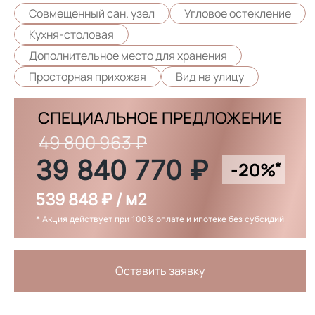
Совмещенный сан. узел
Угловое остекление
Кухня-столовая
Дополнительное место для хранения
Просторная прихожая
Вид на улицу
СПЕЦИАЛЬНОЕ ПРЕДЛОЖЕНИЕ
49 800 963 ₽
39 840 770 ₽
*
-20%
539 848 ₽ / м2
* Акция действует при 100% оплате и ипотеке без субсидий
Оставить заявку