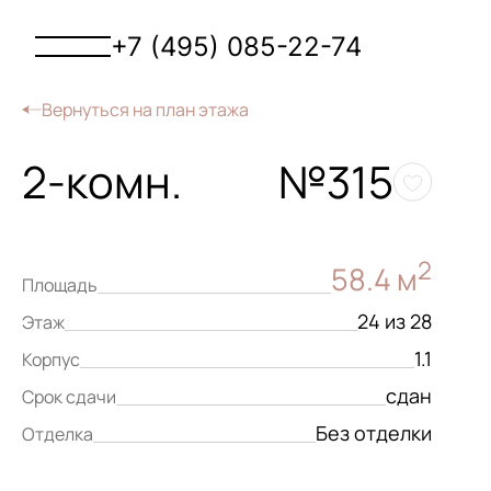
+7 (495) 085-22-74
Вернуться на план этажа
2-комн.
№315
2
58.4 м
Площадь
24 из 28
Этаж
1.1
Корпус
сдан
Срок сдачи
Без отделки
Отделка