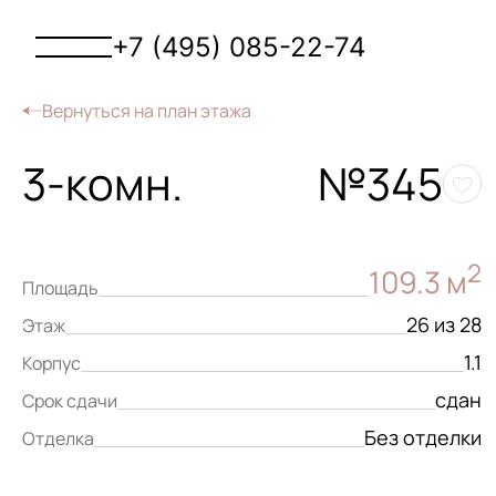
+7 (495) 085-22-74
Вернуться на план этажа
3-комн.
№345
2
109.3 м
Площадь
26 из 28
Этаж
1.1
Корпус
сдан
Срок сдачи
Без отделки
Отделка