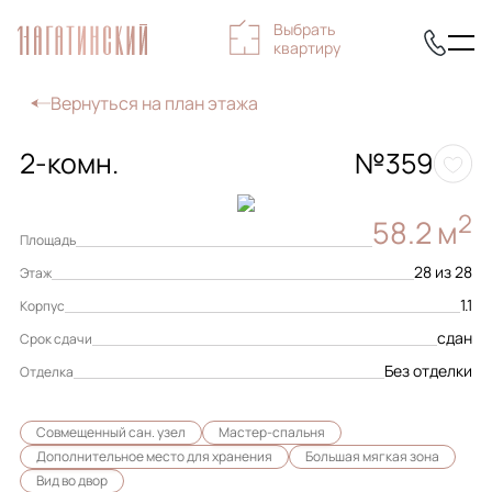
Выбрать
квартиру
Вернуться на план этажа
2-комн.
№359
2
58.2 м
Площадь
28 из 28
Этаж
1.1
Корпус
сдан
Срок сдачи
Без отделки
Отделка
Совмещенный сан. узел
Мастер-спальня
Дополнительное место для хранения
Большая мягкая зона
Вид во двор