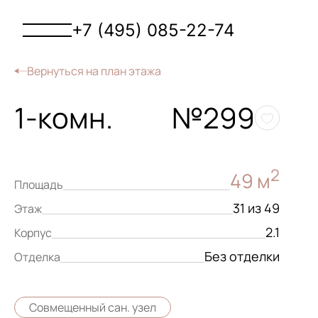
+7 (495) 085-22-74
Вернуться на план этажа
1-комн.
№299
2
49 м
Площадь
31 из 49
Этаж
2.1
Корпус
Без отделки
Отделка
Совмещенный сан. узел