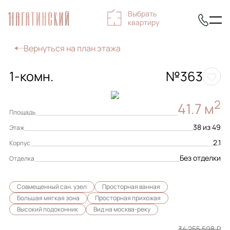
Выбрать
квартиру
Вернуться на план этажа
1-комн.
№363
2
41.7 м
Площадь
38 из 49
Этаж
2.1
Корпус
Без отделки
Отделка
Совмещенный сан. узел
Просторная ванная
Большая мягкая зона
Просторная прихожая
Высокий подоконник
Вид на москва-реку
34 255 598 ₽