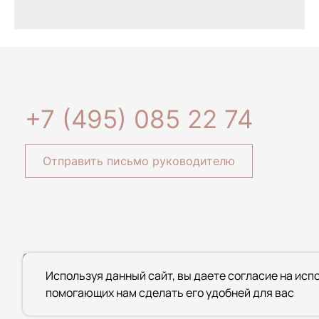
+7 (495) 085 22 74
Отправить письмо руководителю
© 2020-2026 ООО Специализированный застройщик «АЛЬФА»
информационный характер и ни при каких условиях не являе
Используя данный сайт, вы даете согласие на исп
Статьи 437 Гражданского кодекса Российской Федерации.
помогающих нам сделать его удобней для вас