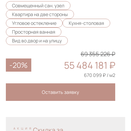
Совмещенный сан. узел
Квартира на две стороны
Угловое остекление
Кухня-столовая
Просторная ванная
Вид во двор и на улицу
69 355 226 ₽
55 484 181 ₽
-20%
670 099 ₽ / м2
Оставить заявку
Скидка за
АКЦИЯ