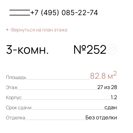
+7 (495) 085-22-74
Вернуться на план этажа
3-комн.
№252
2
82.8 м
Площадь
27 из 28
Этаж
1.2
Корпус
сдан
Срок сдачи
Без отделки
Отделка