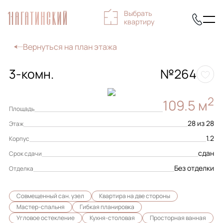
Выбрать
квартиру
Вернуться на план этажа
3-комн.
№264
2
109.5 м
Площадь
28 из 28
Этаж
1.2
Корпус
сдан
Срок сдачи
Без отделки
Отделка
Совмещенный сан. узел
Квартира на две стороны
Мастер-спальня
Гибкая планировка
Угловое остекление
Кухня-столовая
Просторная ванная