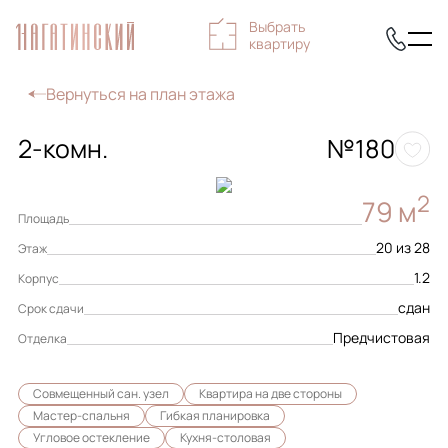
Выбрать
квартиру
Вернуться на план этажа
2-комн.
№180
2
79 м
Площадь
20 из 28
Этаж
1.2
Корпус
сдан
Срок сдачи
Предчистовая
Отделка
Совмещенный сан. узел
Квартира на две стороны
Мастер-спальня
Гибкая планировка
Угловое остекление
Кухня-столовая