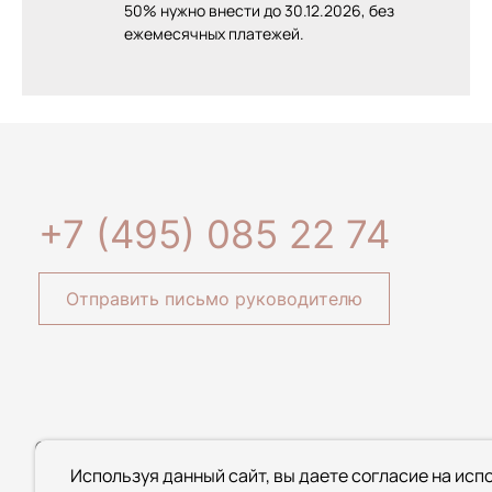
50% нужно внести до 30.12.2026, без
ежемесячных платежей.
+7 (495) 085 22 74
Отправить письмо руководителю
© 2020-2026 ООО Специализированный застройщик «АЛЬФА»
информационный характер и ни при каких условиях не являе
Используя данный сайт, вы даете согласие на исп