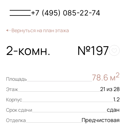
+7 (495) 085-22-74
Вернуться на план этажа
2-комн.
№197
2
78.6 м
Площадь
21 из 28
Этаж
1.2
Корпус
сдан
Срок сдачи
Предчистовая
Отделка