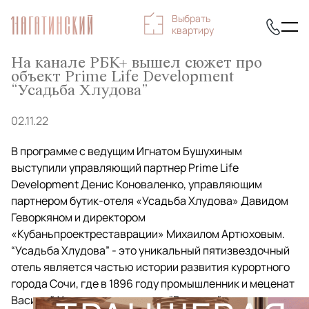
Выбрать
квартиру
На канале РБК+ вышел сюжет про
объект Prime Life Development
“Усадьба Хлудова”
02.11.22
В программе с ведущим Игнатом Бушухиным
выступили управляющий партнер Prime Life
Development Денис Коноваленко, ​​управляющим
партнером бутик-отеля «Усадьба Хлудова» Давидом
Геворкяном и директором
«Кубаньпроектреставрации» Михаилом Артюховым.
“Усадьба Хлудова” - это уникальный пятизвездочный
отель является частью истории развития курортного
города Сочи, где в 1896 году промышленник и меценат
Василий Хлудов основал парк "Ривьера", а также