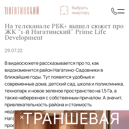
Выбрать
квартиру
На телеканале РБК+ вышел сюжет про
ЖК “1-й Нагатинский” Prime Life
Development
29.07.22
В видеосюжете рассказывается про то, как
видоизменится район Нагатино-Садовники в
ближайшие годы. Тут появятся удобные и
современные дома, детский сад, школа и поликлиника,
технопарк и новое зеленое пространство на 1,5 Га, а
также набережная с собственным причалом. А значит,
привлекательность района и стоимость
недвижимости тут значительно вырастет. Украшением
ТРАНШЕВАЯ
×
Нагатино-Садовников станет ЖК “1-й Нагатинский” –
проект бизнес-класса на площади 13 Га, который