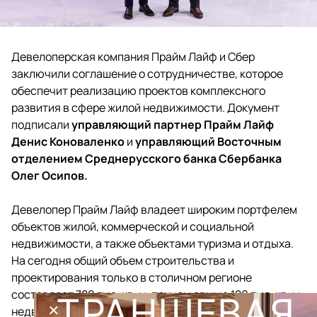
Девелоперская компания Прайм Лайф и Сбер
заключили соглашение о сотрудничестве, которое
обеспечит реализацию проектов комплексного
развития в сфере жилой недвижимости. Документ
подписали
управляющий партнер Прайм Лайф
Денис Коноваленко
и
управляющий Восточным
отделением Среднерусского банка Сбербанка
Олег Осипов.
Девелопер Прайм Лайф владеет широким портфелем
объектов жилой, коммерческой и социальной
недвижимости, а также объектами туризма и отдыха.
На сегодня общий объем строительства и
проектирования только в столичном регионе
составляет 780 тыс. кв. м, причем свыше 120 тыс. кв. м
ТРАНШЕВАЯ
×
недвижимости уже построено.