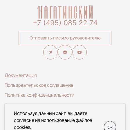
+7 (495) 085 22 74
Отправить письмо руководителю
Документация
Пользовательское соглашение
Политика конфиденциальности
© 2020-2026 ООО Специализированный застройщик
Используя данный сайт, вы даете
«АЛЬФА». Данный Интернет-сайт носит исключительно
согласие на использование файлов
информационный характер и ни при каких условиях не
cookies,
Ok
является публичной офертой, определяемой положениями