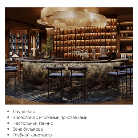
Лаунж-бар
Видеозона с игровыми приставками
Настольный теннис
Зона бильярда
Клубный кинотеатр